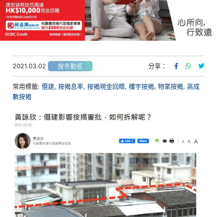
2021.03.02
分享：
按市動態
常用標籤:
僭建
,
按揭息率
,
按揭現金回贈
,
樓宇按揭
,
物業按揭
,
高成
數按揭