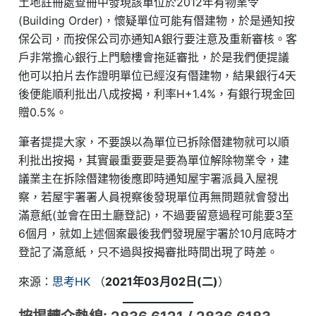
土地註冊處查冊中發現該單位於2012年有物業令
(Building Order)，懷疑單位可能有僭建物，於是通知按
保公司，而按保公司亦通知A銀行要注意及重新審核。客
戶非常擔心銀行上門驗樓會拖延審批，於是我們便提議
他可以拍片去作證明單位已經沒有僭建物，結果銀行4天
後便能順利批出八成按揭，利率H+1.4%，有銀行現金回
贈0.5%。
筆者提提大家，不要誤以為單位已拆除僭建物就可以順
利批出按揭，其實最重要要是要為單位解除物業令，建
議業主在拆除僭建物後應即時通知屋宇署派員入屋視
察，若屋宇署署人員視察後發現單位再無問題就會發出
滿意紙(並會在田土廳登記)，不過要留意過程可能要3至
6個月，就如上述個案最後我們發現屋宇署於10月底時才
登記了滿意紙，只不過與按揭審批時間出現了時差。
來源：
思考HK
（
2021年03月02日(二)
）