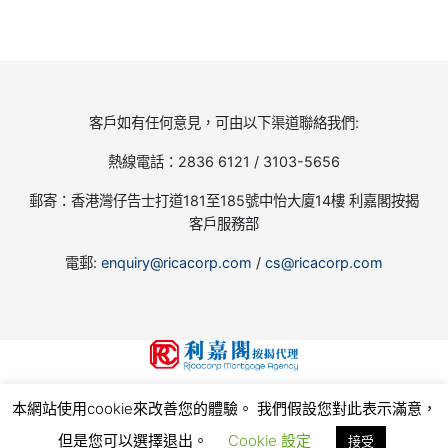
客戶如有任何意見，可由以下渠道聯絡我們:
熱線電話：2836 6121 / 3103-5656
郵寄：香港灣仔告士打道181至185號中怡大廈14樓 利嘉閣按揭
客戶服務部
電郵:
enquiry@ricacorp.com
/
cs@ricacorp.com
地產代理(公司)牌照號碼:C-002504
本網站使用cookie來改善您的體驗。 我們假設您對此表示滿意，
© 2026
利嘉閣按揭代理有限公司 Ricacorp Mortgage Agency Limited
, all rights reserved.
使
用條款和私隱政策
但是您可以選擇退出。
Cookie 設定
接受