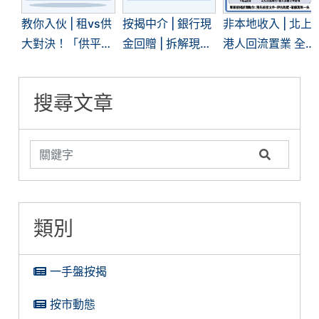
教你入伙 | 租vs供
按揭中介 | 銀行現
非本地收入 | 北上
大對決！「供平過
金回贈 | 拆解現時
港人回流置業 全
租」現象再現 | 一
「高」現金回贈的
面拆解內地入息按
文看清兩者優劣
糖衣陷阱
揭難關
搜尋文章
類別
一手盤按揭
按市動態