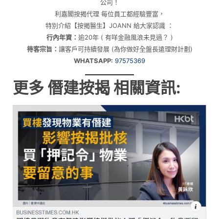
公司！
利嘉閣按揭代理 每位員工都經驗豐富，
特別介紹【按揭醫生】JOANN 給大家認識 ：
行內年資：
逾20年 ( 有咩金融風浪未見過？ )
待客宗旨：
讓客戶可持續發展 (為你做好全盤長遠理財計劃)
WHATSAPP:
97575369
更多 僭建按揭 相關資訊: