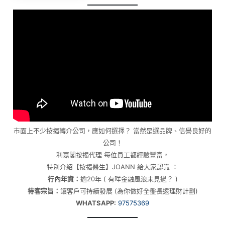
市面上不少按揭轉介公司，應如何選擇？ 當然是選品牌、信譽良好的
公司！
利嘉閣按揭代理 每位員工都經驗豐富，
特別介紹【按揭醫生】JOANN 給大家認識 ：
行內年資：
逾20年 ( 有咩金融風浪未見過？ )
待客宗旨：
讓客戶可持續發展 (為你做好全盤長遠理財計劃)
WHATSAPP:
97575369