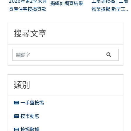
2026年第2季末負
工商鋪按揭 | 工商
揭統計調查結果
資產住宅按揭貸款
物業按揭 新型工
廈獲銀行大開綠
燈？銀行審批關鍵
搜尋文章
在哪？
類別
一手盤按揭
按市動態
按揭數據