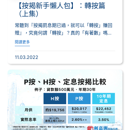
【按揭新手懶人包】：轉按篇
（上集）
常聽到『按揭罰息期已過，就可以「轉按」賺回
贈』，究竟何謂「轉按」？真的「有著數」嗎？
何謂...
閱讀更多
11.03.2022