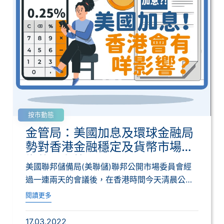
按市動態
金管局：美國加息及環球金融局
勢對香港金融穩定及貨幣市場影
響的問與答
美國聯邦儲備局(美聯儲)聯邦公開市場委員會經
過一連兩天的會議後，在香港時間今天清晨公布
加息...
閱讀更多
17.03.2022