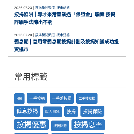
2026.07.23
|
按揭新聞頻道
,
按市動態
按揭陷阱 | 專才來港置業遇「保證金」騙案 按揭
詐騙手法陳出不窮
2026.07.20
|
按揭新聞頻道
,
按市動態
罰息期 | 善用零罰息期按揭計劃及按揭知識成功投
資樓市
常用標籤
一手按揭
一手盤按掲
二手樓按揭
H按
低息按揭
按揭保險
按揭
壓力測試
按揭優惠
按揭息率
按揭回贈