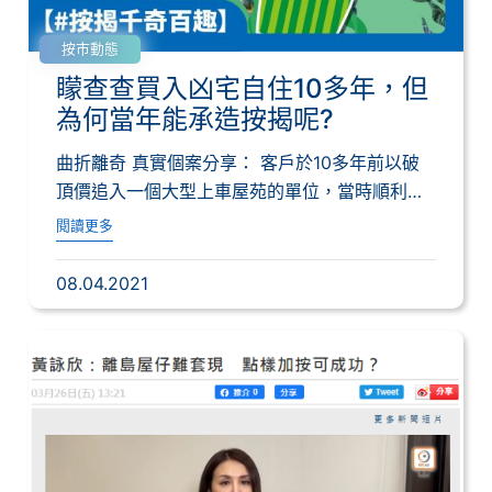
按市動態
矇查查買入凶宅自住10多年，但
為何當年能承造按揭呢?
曲折離奇 真實個案分享： 客戶於10多年前以破
頂價追入一個大型上車屋苑的單位，當時順利做
到...
閱讀更多
08.04.2021