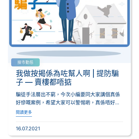
按市動態
我做按揭係為咗幫人啊 | 提防騙
子 — 賣樓都唔掂
騙徒手法層出不窮，今次小編要同大家講個真係
好慘嘅案例，希望大家可以警惕啲，真係唔好比
啲騙徒...
閱讀更多
16.07.2021