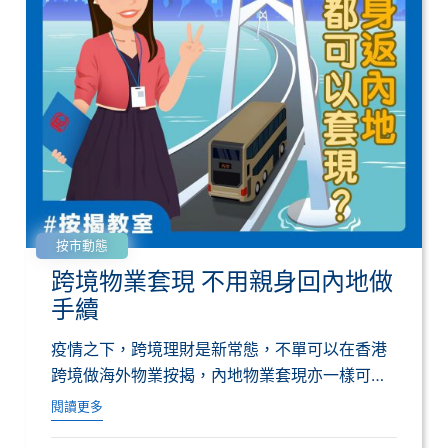
按市動態
跨境物業套現 不用親身回內地做
手續
疫情之下，跨境理財是新常態，不單可以在香港
跨境做海外物業按揭，內地物業套現亦一樣可以
一站式...
閱讀更多