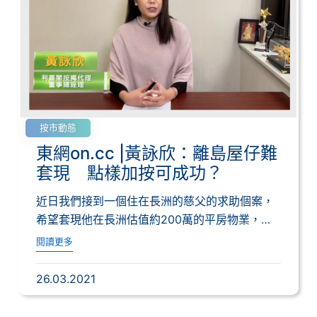
按市動態
東網on.cc |黃詠欣：離島屋仔難
套現 點樣加按可成功？
近日我們接到一個住在長洲的慈父的求助個案，
希望套現他在長洲估值約200萬的平房物業，協
助即...
閱讀更多
26.03.2021