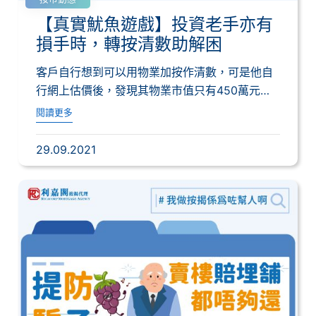
【真實魷魚遊戲】投資老手亦有
損手時，轉按清數助解困
客戶自行想到可以用物業加按作清數，可是他自
行網上估價後，發現其物業市值只有450萬元，
而他...
閱讀更多
29.09.2021