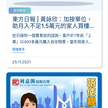
按市動態
東方日報 | 黃詠欣：加按單位，
助月入不足1.5萬元的家人買樓
有咩要留意？
近日接到一個置業前的諮詢，客戶於7年前「上
車」以400多萬元購入自住物業，當年與家人合
共月...
閱讀更多
25.11.2021