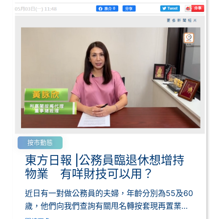
按市動態
東方日報 |公務員臨退休想增持
物業 有咩財技可以用？
近日有一對做公務員的夫婦，年齡分別為55及60
歲，他們向我們查詢有關甩名轉按套現再置業的
步...