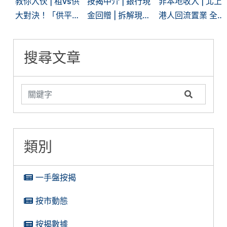
教你入伙 | 租vs供
按揭中介 | 銀行現
非本地收入 | 北上
大對決！「供平過
金回贈 | 拆解現時
港人回流置業 全
租」現象再現 | 一
「高」現金回贈的
面拆解內地入息按
文看清兩者優劣
糖衣陷阱
揭難關
搜尋文章
類別
一手盤按揭
按市動態
按揭數據