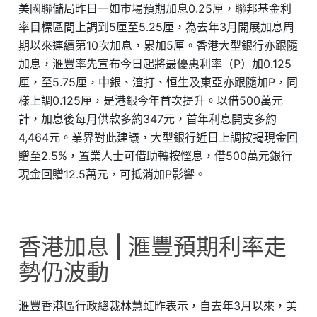
美國聯儲局昨日一如巿場預期加息0.25厘，聯邦基金利
率目標區間上調到5厘至5.25厘，為去年3月開展加息周
期以來連續第10次加息，累加5厘。香港大型銀行亦跟隨
加息，滙豐率先宣布今日起將最優惠利率（P）加0.125
厘，至5.75厘，中銀、渣打、恒生及東亞亦跟隨加P，同
樣上調0.125厘，是港銀今年首次提升。以借500萬元
計，加息後每月供款多約347元，首年利息開支多約
4,464元。業界對此建議，大型銀行近日上調按揭現金回
贈至2.5%，置業人士可借助轉按慳息，借500萬元銀行
現金回贈12.5萬元，可抵消加P影響。
香港加息 | 滙豐預期利率走
勢仍波動
滙豐香港區行政總裁林慧虹昨表示，自去年3月以來，美