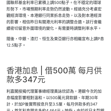
國聯邦基金利率已累積上調500點子。在不穩定的環球
形勢下，市場預期利率走勢仍然波動。經過充分考慮宏
觀經濟環境、本港銀行同業拆息走勢，以及對本港經濟
的影響，相信昨日有關港元利率的調整合適。該行會繼
續密切留意外圍環境的變化，有需要時調整利率水平。
隨後，中銀、渣打、恒生及東亞銀行亦相繼宣布上調P息
12.5點子。
香港加息 | 借500萬 每月供
款多347元
利嘉閣按揭代理董事總經理黃詠欣認為，港銀今次的加
息幅度影響相對溫和。以500萬元貸款額、年期30年
計，於加P後實際按息升至3.5厘，每月供款多約347
元，首年利息開支多約4,464元。她指，由於近日大型銀