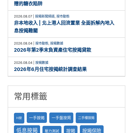
贈的糖衣陷阱
2026.08.07
|
按揭新聞頻道
,
按市動態
非本地收入 | 北上港人回流置業 全面拆解內地入
息按揭難關
2026.08.04
|
按市動態
,
按揭數據
2026年第2季末負資產住宅按揭貸款
2026.08.04
|
按揭數據
2026年6月住宅按揭統計調查結果
常用標籤
一手按揭
一手盤按掲
二手樓按揭
H按
低息按揭
按揭保險
按揭
壓力測試