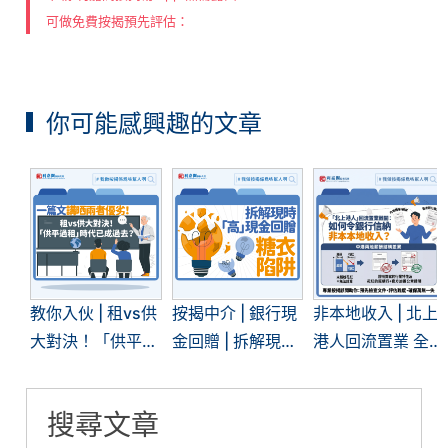
可做免費按揭預先評估：
你可能感興趣的文章
教你入伙 | 租vs供
按揭中介 | 銀行現
非本地收入 | 北上
大對決！「供平過
金回贈 | 拆解現時
港人回流置業 全
租」現象再現 | 一
「高」現金回贈的
面拆解內地入息按
文看清兩者優劣
糖衣陷阱
揭難關
搜尋文章