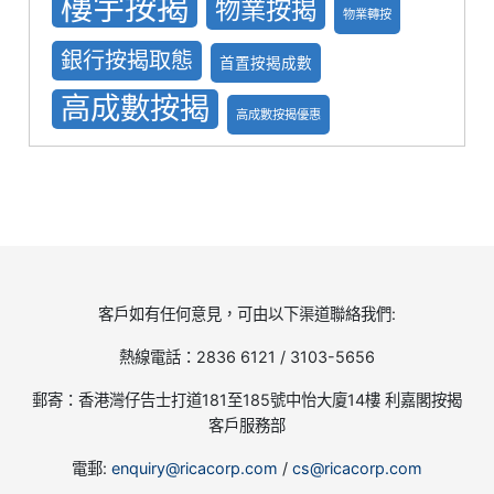
樓宇按揭
物業按揭
物業轉按
銀行按揭取態
首置按揭成數
高成數按揭
高成數按揭優惠
客戶如有任何意見，可由以下渠道聯絡我們:
熱線電話：2836 6121 / 3103-5656
郵寄：香港灣仔告士打道181至185號中怡大廈14樓 利嘉閣按揭
客戶服務部
電郵:
enquiry@ricacorp.com
/
cs@ricacorp.com