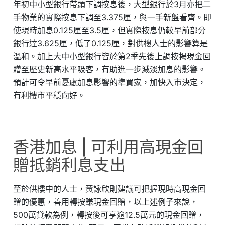
年初中小型銀行帶頭下調按息後，大型銀行於3月亦把二
手物業的實際按息下調至3.375厘，與一手新盤看齊。即
使現時加息0.125厘至3.5厘，但實際按息仍較早前部分
銀行達3.625厘，低了0.125厘，對供樓人士的影響算是
溫和。加上大中小型銀行皆於第2季先後上調按揭現金回
贈至歷史新高水平吸客，有助進一步減淡加息的影響。
預計可令早前憂慮加息影響的準買家，加快入市決定，
有利樓市平穩向好。
香港加息 | 可利用高現金回
贈抵銷利息支出
至於供樓中的人士，黃詠欣則建議可把握現時高現金回
贈的優惠，善用轉按賺現金回贈，以上述例子來說，
500萬貸款為例，轉按後可亨逾12.5萬元的現金回贈，