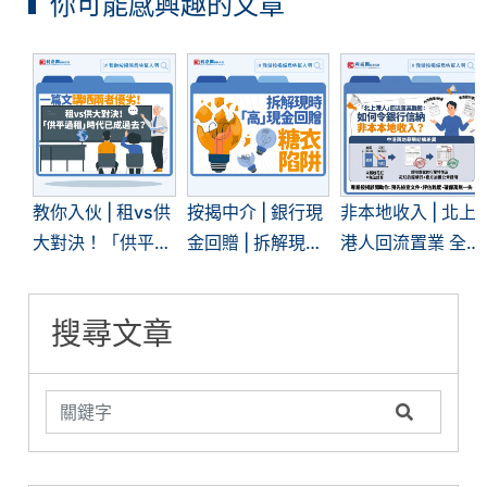
你可能感興趣的文章
教你入伙 | 租vs供
按揭中介 | 銀行現
非本地收入 | 北上
大對決！「供平過
金回贈 | 拆解現時
港人回流置業 全
租」現象再現 | 一
「高」現金回贈的
面拆解內地入息按
文看清兩者優劣
糖衣陷阱
揭難關
搜尋文章