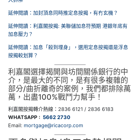
延伸閱讀：加封頂息同時推定息按揭，有冇玄機？
延伸閱讀：利嘉閣按揭: 美聯儲加息符預期 港銀年底有
加息壓力？
延伸閱讀：加息「殺到埋身」，選用定息按揭還是浮息
按揭較划算？
利嘉閣選擇揭開與坊間關係銀行的中
介，是最大的不同，是有很多複雜的
部分/曲折離奇的案例，我們都排除萬
萬，出盡100%戰鬥力幫手！
利嘉閣按揭轉介熱線：2836 6121 / 2836 6183
WHATSAPP
:
5662 2730
Email:
mortgage@ricacorp.com